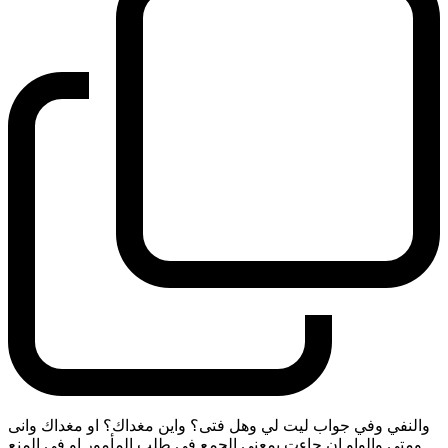
والنفي وفي جواب ليت لي وهل فتى؟ واين مغداك؟ او مغداك وانى
ومتى والواو ان جاءت بمعنى الجمع في طلب المأمور او في المنع