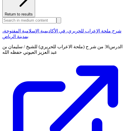
Return to results
شرح ملحة الإعراب للحريري، في الأكاديمية الإسلامية المفتوحة،
بمدينة الرياض
الدرس36 من شر ح (ملحة الاعراب للحريري) للشيخ / سليمان بن
عبد العزيز العيوني حفظه الله