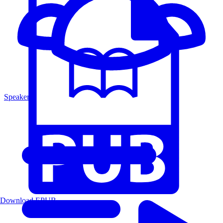
Speakers
Download EPUB