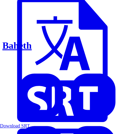
Baheth
Download SRT