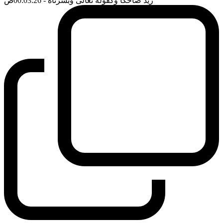
زيد ضاحكا وكقوله تعالى وبشرناه
- 00:03:26
ضَ