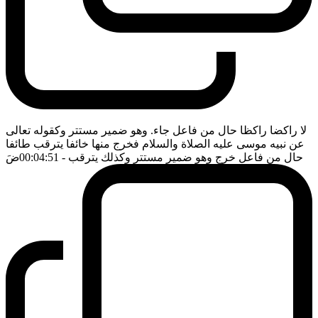
لا راكضا راكظا حال من فاعل جاء. وهو ضمير مستتر وكقوله تعالى
عن نبيه موسى عليه الصلاة والسلام فخرج منها خائفا يترقب طائفا
حال من فاعل خرج وهو ضمير مستتر وكذلك يترقب
- 00:04:51
ضَ