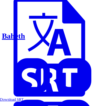
Baheth
Download SRT