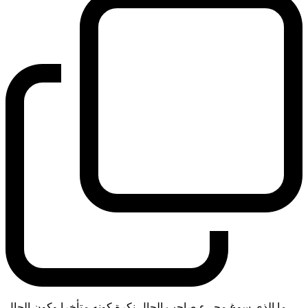
ما الذي سوغ مجيء صاحب الحال نكرة كونه متأخرا وكون الحال