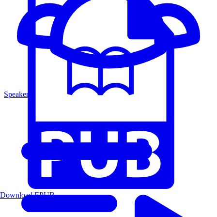
Speakers
Download EPUB