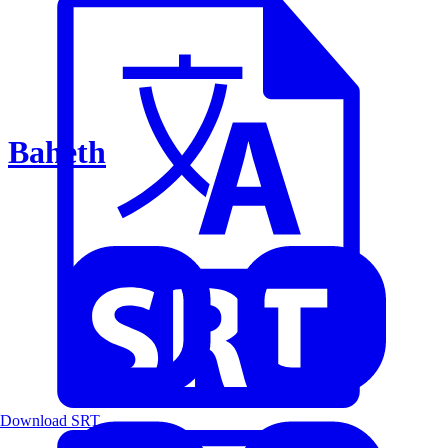
Baheth
Download SRT