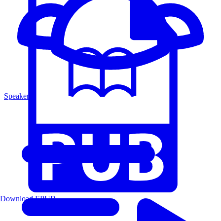
Speakers
Download EPUB