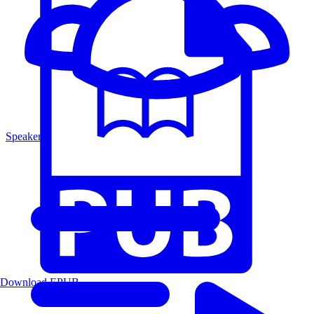
Speakers
Download EPUB