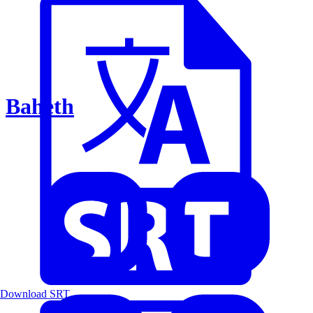
Baheth
Download SRT