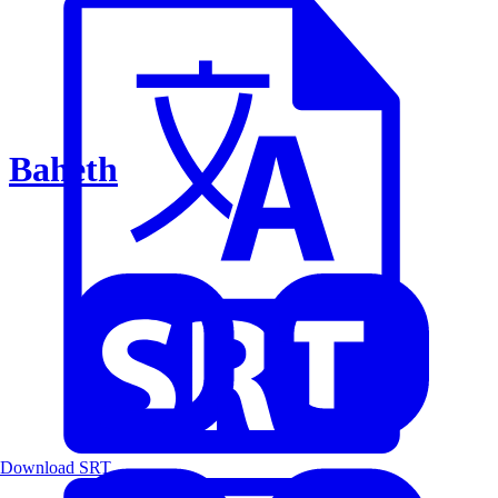
Baheth
Download SRT