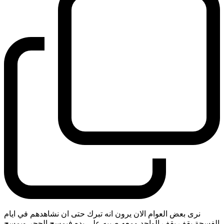
نرى بعض العوام الان يرون انه تبرك حتى ان نشاهدهم في ايام
الفسحة يقف يقف الواحد ومعه صبيه على يده فيمسح الحجر ويمسح