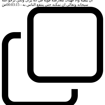
ان يبقيه والا فهناك معارضة قوية في انه يزال ولكن نرجو الله
سبحانه وتعالى ان نمكنه حتى ينتفع الناس به
- 00:03:15
ضَ