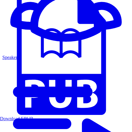
Speakers
Download EPUB