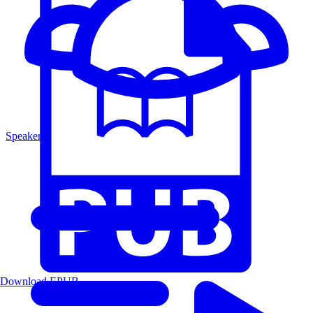
Speakers
Download EPUB