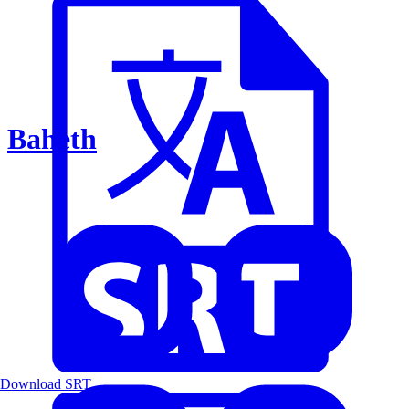
Baheth
Download SRT