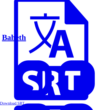
Baheth
Download SRT