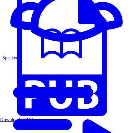
Speakers
Download EPUB