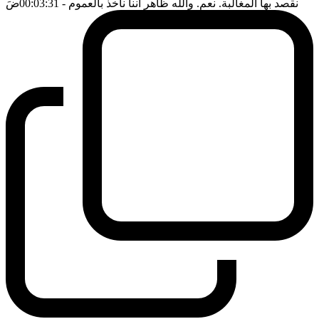
نقصد بها المغالبة. نعم. والله ظاهر اننا نأخذ بالعموم
- 00:03:31
ضَ