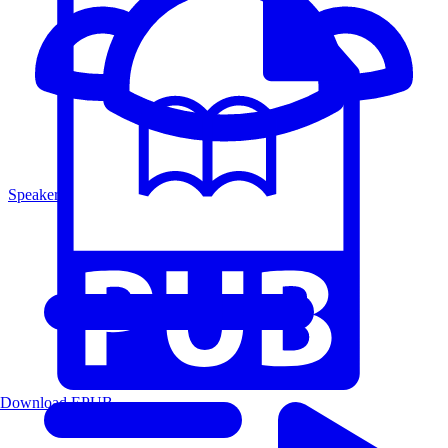
Speakers
Download EPUB