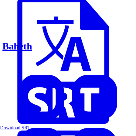
Baheth
Download SRT