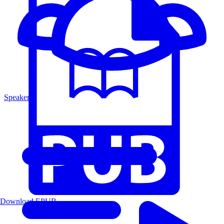
Speakers
Download EPUB