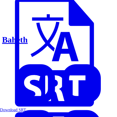
Baheth
Download SRT