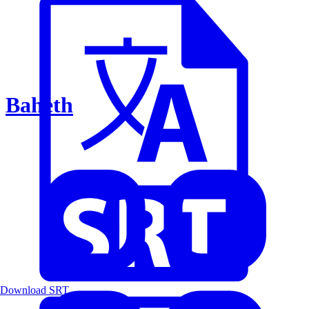
Baheth
Download SRT