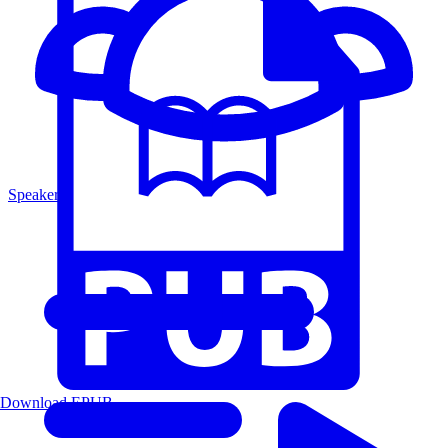
Speakers
Download EPUB