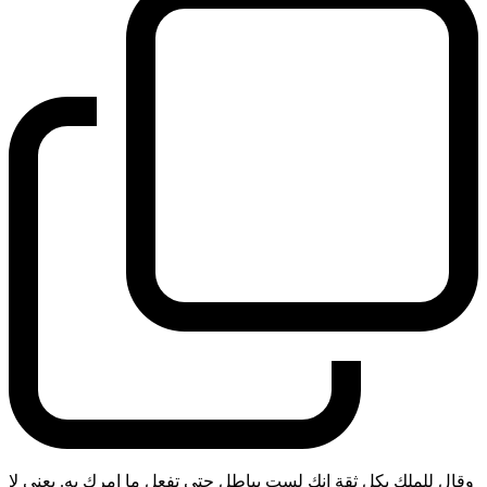
وقال للملك بكل ثقة انك لست بباطل حتى تفعل ما امرك به. يعني لا