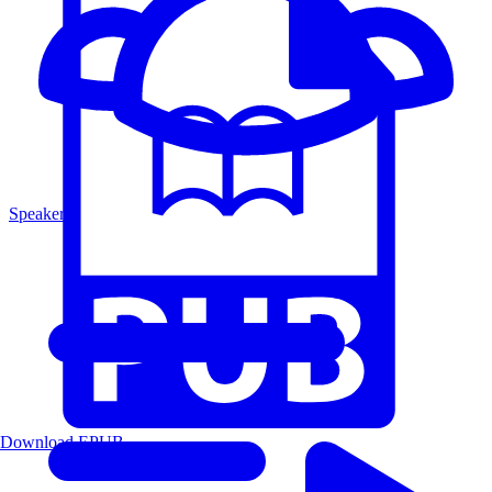
Speakers
Download EPUB