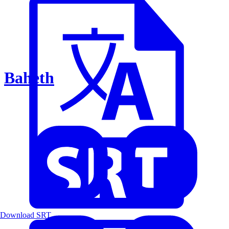
Baheth
Download SRT