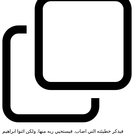
فيذكر خطيئته التي اصاب. فيستحيي ربه منها. ولكن ائتوا ابراهيم