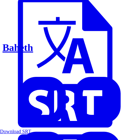
Baheth
Download SRT