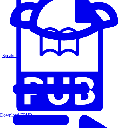
Speakers
Download EPUB