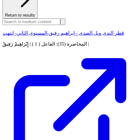
Return to results
قطر الندى وبل الصدى - إبراهيم رفيق-المستوى الثاني- انتهت
المحاضرة (35): الفاعل ( 1 ) | إِبْرَاهِيمْ رَفِيقْ |