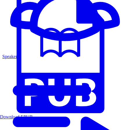
Speakers
Download EPUB