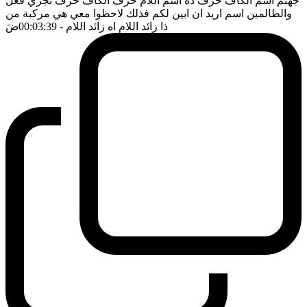
جهنم اسم الكاف حرف ده اسم اللام حرف الكاف حرف نجزي فعل
والظالمين اسم اريد ان ابين لكم فذلك لاحظوا معي هي مركبة من
ذا زائد اللام اه زائد اللام
- 00:03:39
ضَ