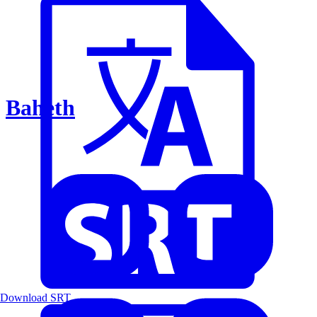
Baheth
Download SRT