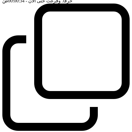
حرفا. وفرغت حتى الان
- 00:00:34
ضَ