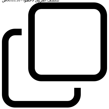
تتكشف الفروق لاحظوا
- 00:03:10
ضَ