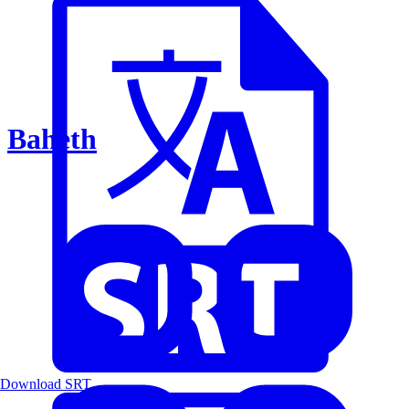
Baheth
Download SRT