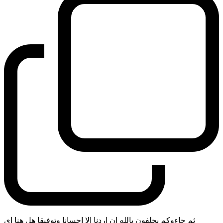
ثم جاءوكم يحلفون بالله ان اردنا الا احسانا وتوفيقا هل هنا اي