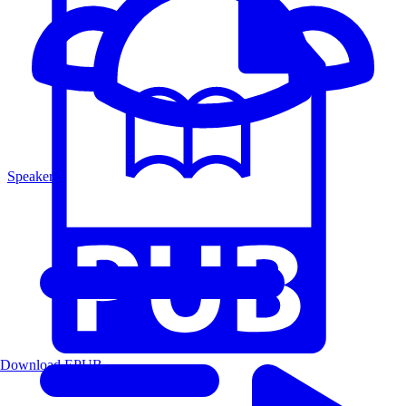
Speakers
Download EPUB