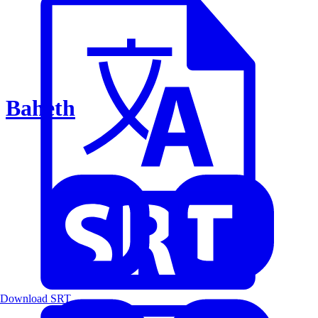
Baheth
Download SRT