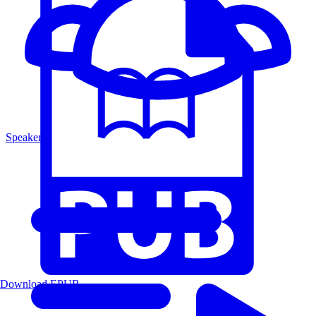
Speakers
Download EPUB