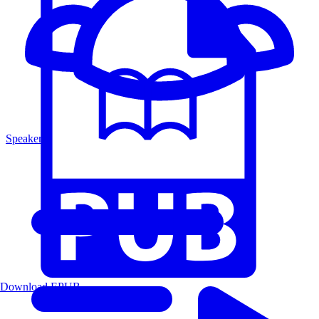
Speakers
Download EPUB