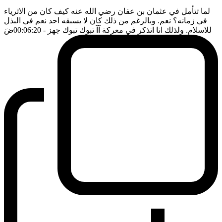
لما تتأمل في عثمان بن عفان رضي الله عنه كيف كان من الاثرياء
في زمانه؟ نعم. وبالرغم من ذلك كان لا يسبقه احد نعم في البذل
للاسلام. ولذلك انا اتذكر في معركة آآ تبوك تبوك جهز
- 00:06:20
ضَ