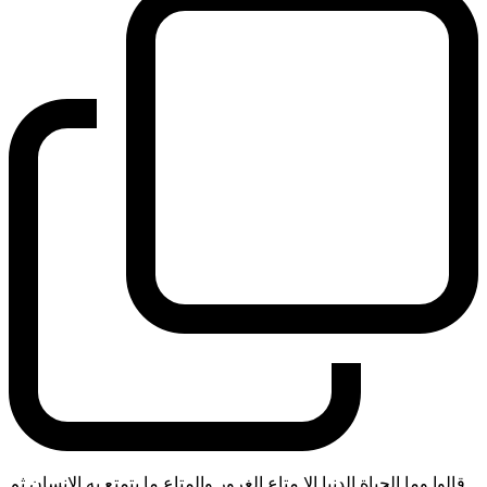
قالوا وما الحياة الدنيا الا متاع الغرور والمتاع ما يتمتع به الانسان ثم