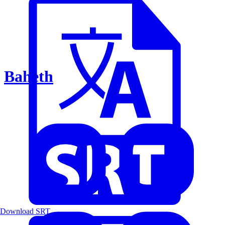
Baheth
Download SRT