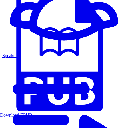
Speakers
Download EPUB