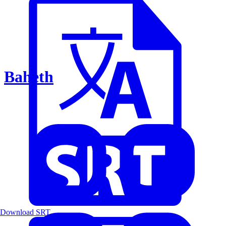
Baheth
Download SRT