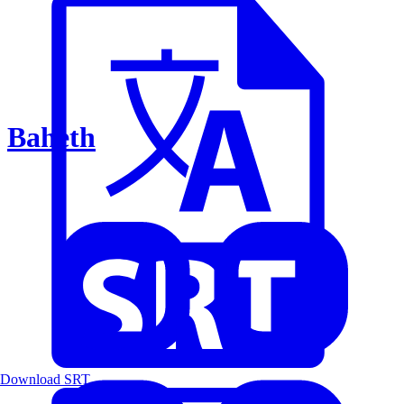
Baheth
Download SRT