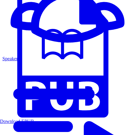
Speakers
Download EPUB