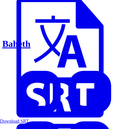
Baheth
Download SRT