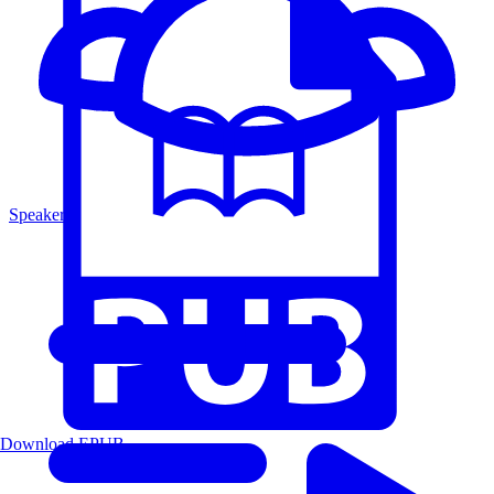
Speakers
Download EPUB