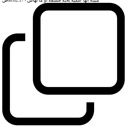
مبينة انها علمية بحتة فلسفة او ما لهاش
- 00:02:17
ضَ