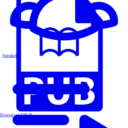
Speakers
Download EPUB