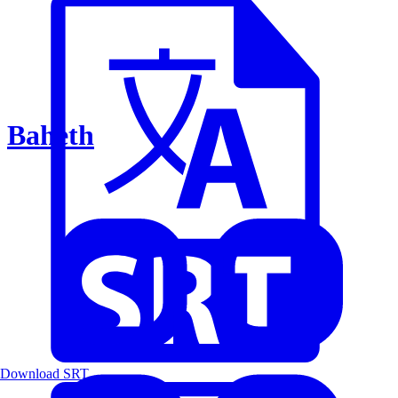
Baheth
Download SRT