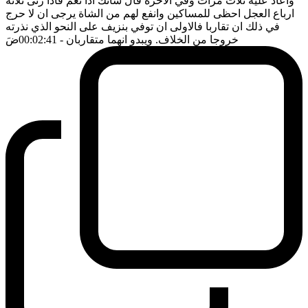
واعاد عليه ثلاث مرات وفي الاخرة قال شأنك اذا نعم فاذا زنى ثلاثة
ارباع العجل احظى للمساكين وانفع لهم من الشاة يرجى ان لا حرج
في ذلك ان تقاربا فالاولى ان توفي بنزيف على النحو الذي نذرته
خروجا من الخلاف. ويبدو انهما متقاربان
- 00:02:41
ضَ