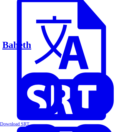
Baheth
Download SRT