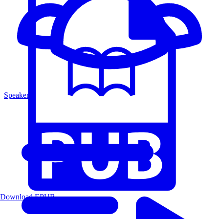
Speakers
Download EPUB