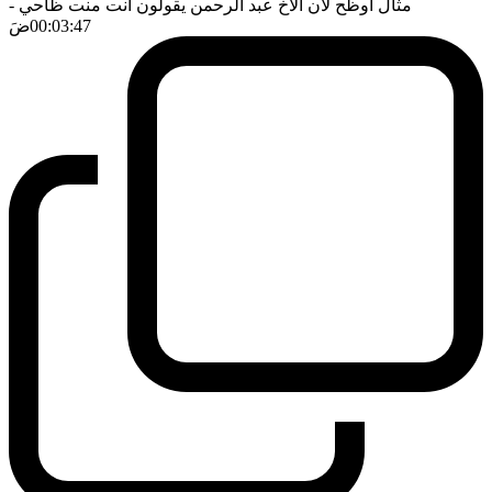
مثال اوظح لان الاخ عبد الرحمن يقولون انت منت ظاحي
-
00:03:47
ضَ