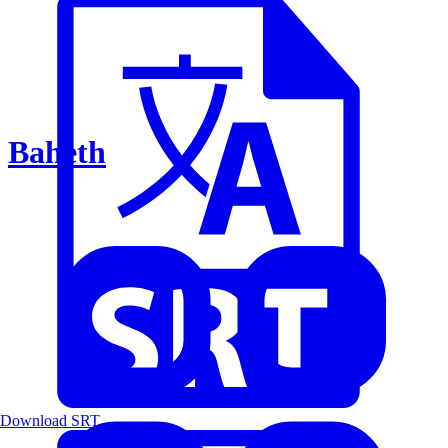
Baheth
Download SRT