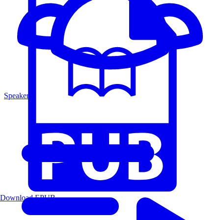
Speakers
Download EPUB