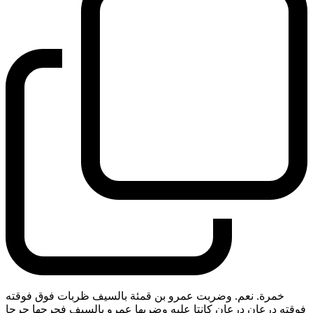
خمرة. نعم. وضربت عمرو بن قمئة بالسيف ظربات فوق فوقته
فوقته درعان درعان كانتا عليه وضربها عمرو بالسيف فجرحها جرحا