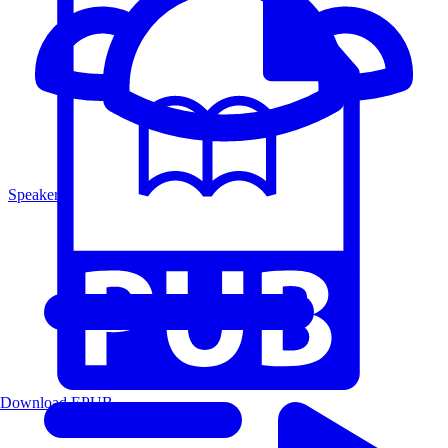
Speakers
Download EPUB