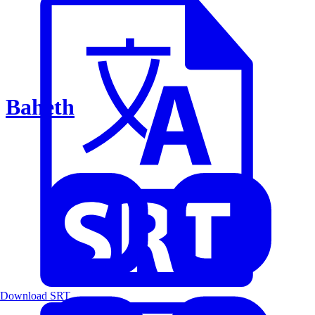
Baheth
Download SRT