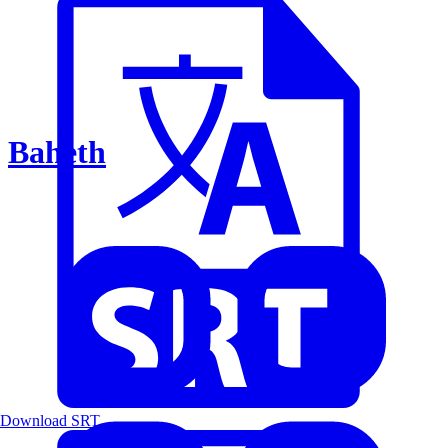
Baheth
Download SRT