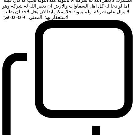
المشرك لا يغفر الله له شركه الا بالتوبة منه التوبة تجب ما كان قبله.
اما لو دعا له كل اهل السماوات والارض ان يغفر الله له شركه وهو
لا يزال على شركه. ولم يموت فلا يمكن ابدا لان يحل لاحد ان يطلب
الاستغفار بهذا المعنى
- 00:03:09
ضَ