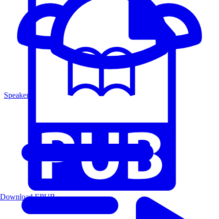
Speakers
Download EPUB