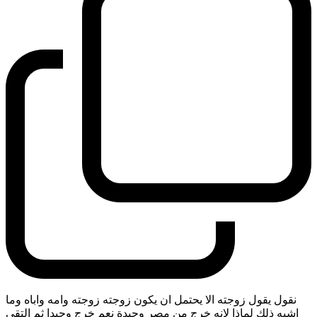
نقول يقول زوجته الا يحتمل ان يكون زوجته زوجته وامه واباه وما
اشبه ذلك لماذا لانه خرج من مصر وحيدة نعم خرج وحيدا ثم التقى