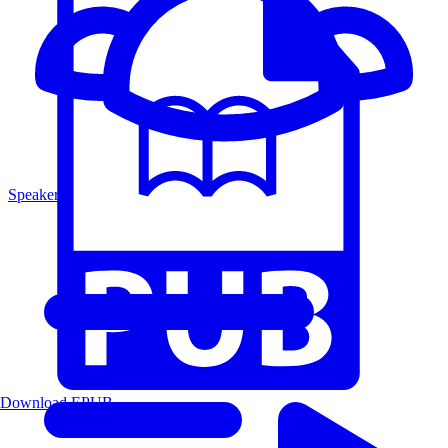
Speakers
Download EPUB