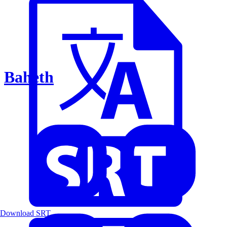
Baheth
Download SRT