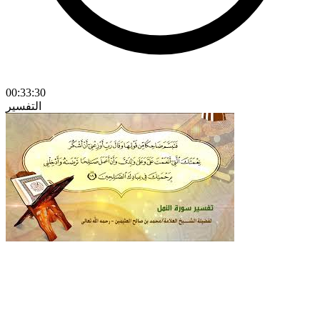
00:33:30
التفسير