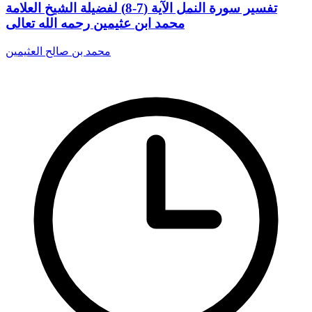
تفسير سورة النمل الآية (7-8) لفضيلة الشيخ العلامة
محمد ابن عثيمين رحمه الله تعالى
محمد بن صالح العثيمين