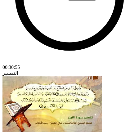
00:30:55
التفسير