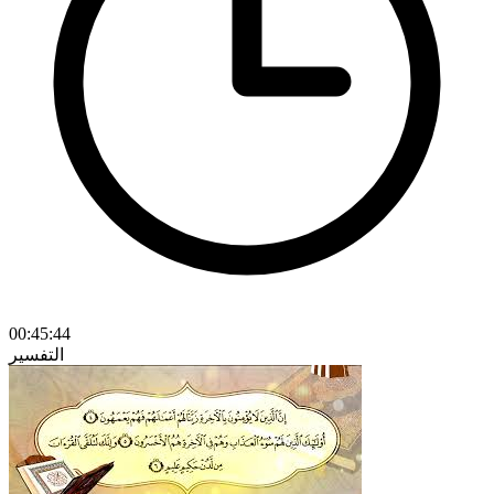
00:45:44
التفسير