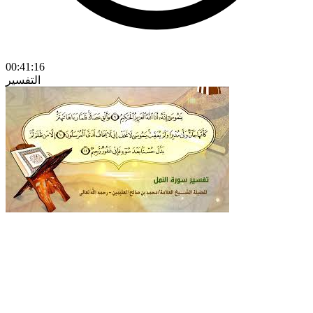
00:41:16
التفسير