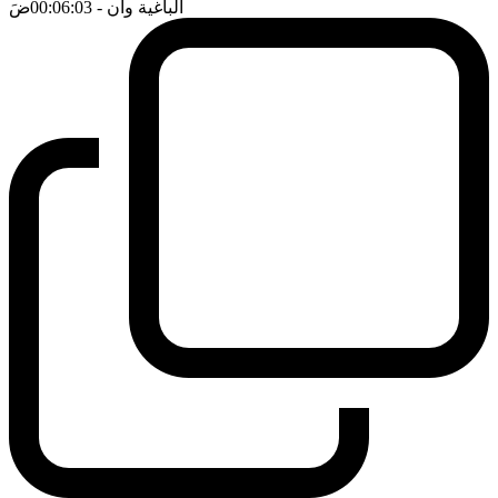
الباغية وان
- 00:06:03
ضَ