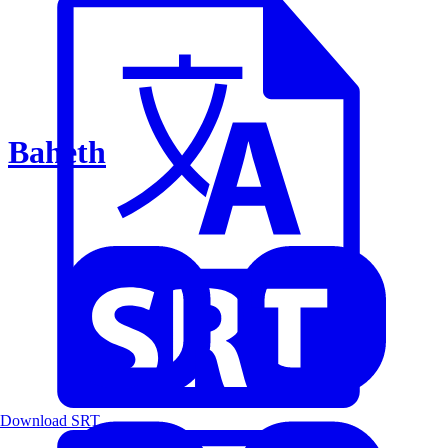
Baheth
Download SRT