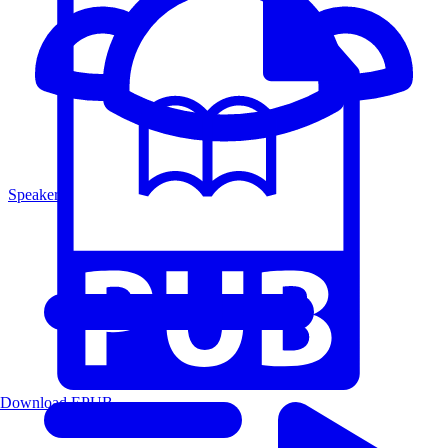
Speakers
Download EPUB