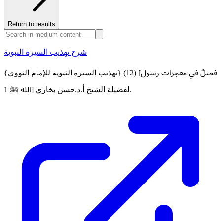
Return to results
شرح تهذيب السيرة النبوية
{تهذيب السيرة النبوية للإمام النووي} (12) [فصلٌ في معجزات رسول
الله ﷺ 1] لفضيلة الشيخ أ.د.حسن بخاري.