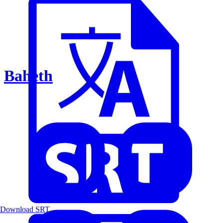
Baheth
Download SRT