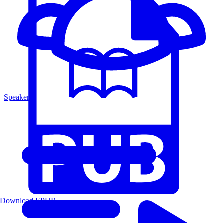
Speakers
Download EPUB