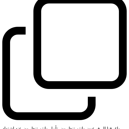
واغرقنا ال فرعون وانتم تنظرون. تأمل وانتم تنظرون عند اشتداد