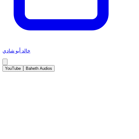
خالد أبو شادي
YouTube
Baheth Audios