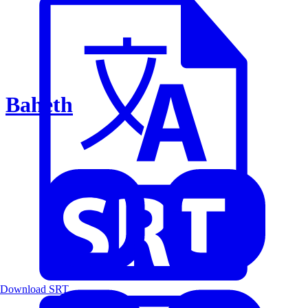
Baheth
Download SRT