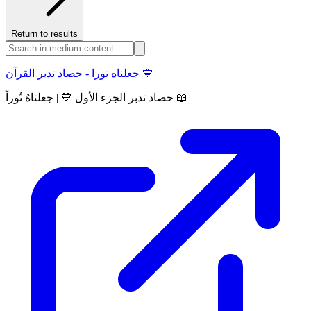
Return to results
جعلناه نورا - حصاد تدبر القرآن 💙
حصاد تدبر الجزء الأول 💙 | جعلناهُ نُوراً 📖