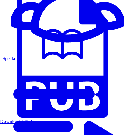
Speakers
Download EPUB