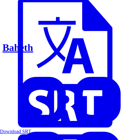
Baheth
Download SRT