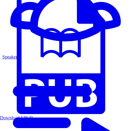
Speakers
Download EPUB