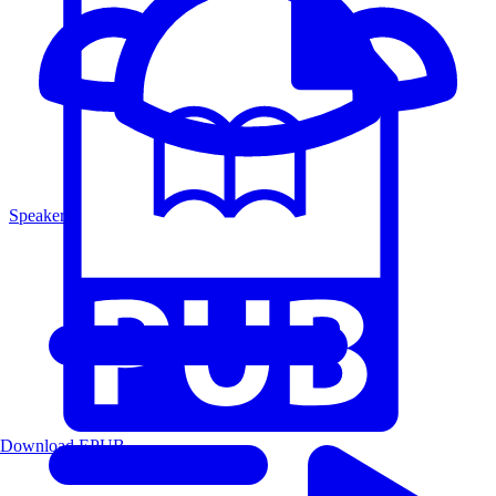
Speakers
Download EPUB