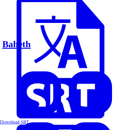
Baheth
Download SRT