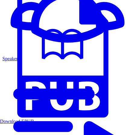
Speakers
Download EPUB