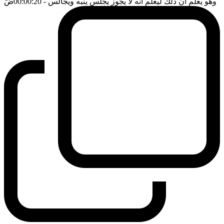
وهو يعلم ان ذلك ليعلم انه لا يجوز يجلس ينبه ويجالس
- 00:00:20
ضَ