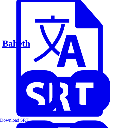
Baheth
Download SRT