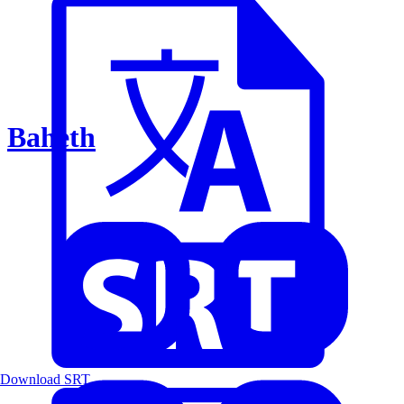
Baheth
Download SRT