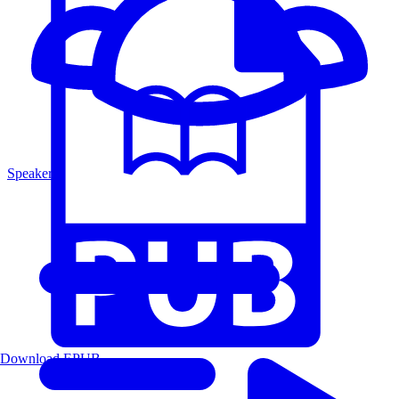
Speakers
Download EPUB