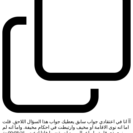
آآ انا في اعتقادي جواب سابق يعطيك جواب هذا السؤال اللاحق. قلت
اما انه نوى الاقامة او مخيف وارتبطت في احكام مخيفة. واما انه لم
ينوي ذي قامة ولو اعمال يريد ان يقضيها فاذا ادعت
- 00:08:16
ضَ