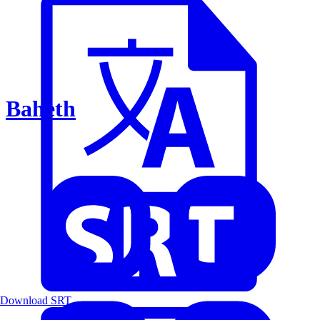
Baheth
Download SRT