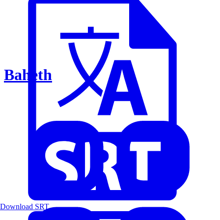
Baheth
Download SRT