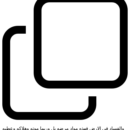
والفساد في الارض فهذه مواد مرضه بل وربما موته وهلاكه وعطبه