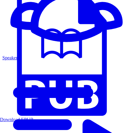
Speakers
Download EPUB