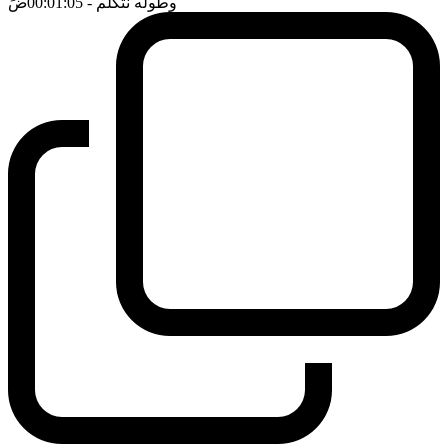
وطوله نتكلم
- 00:01:05
ضَ