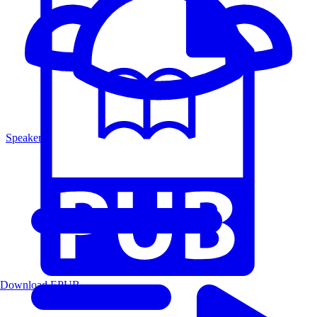
Speakers
Download EPUB