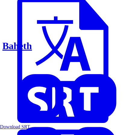
Baheth
Download SRT