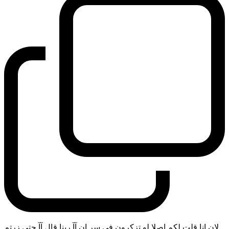
لان انا قلت لكم اصلا لو تزكرون في سر ان آآ ربنا قال آآ حتى زرتم