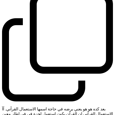
بعد كده هو هو يعني برضه في حاجة اسمها الاستعمال القرآني. آآ
الاستعمال القرآني ان القرآن يكون استعمل لحزة في في اطار معين