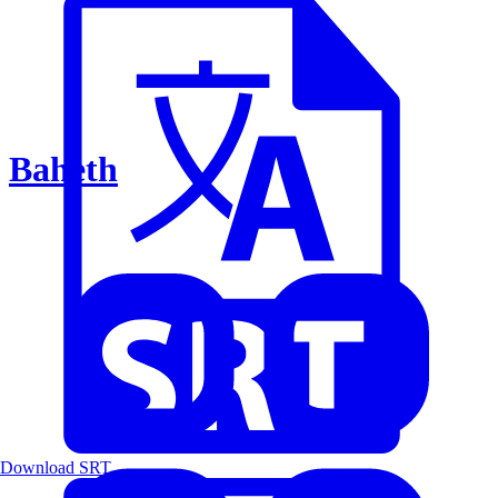
Baheth
Download SRT