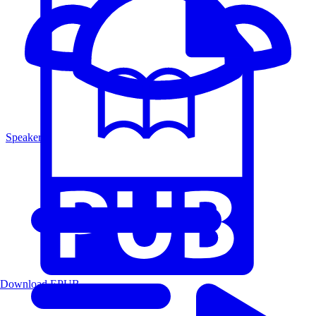
Speakers
Download EPUB