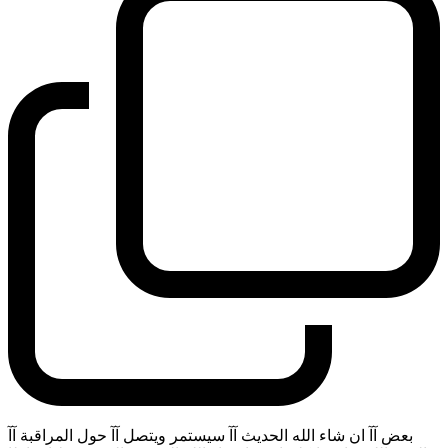
بعض آآ ان شاء الله الحديث آآ سيستمر ويتصل آآ حول المراقبة آآ