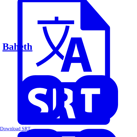
Baheth
Download SRT