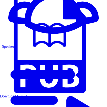
Speakers
Download EPUB