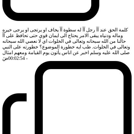
كلمة الحق عند آآ رجل آآ له سطوة آآ يخاف او يرتجى او يرجى خيره
وماله ودنياه يبقى الامر يحتاج الى ايمان قوي حتى نحافظ على آآ
حالنا من الله سبحانه وتعالى في الخلوات اي لا نعصي الله سبحانه
وتعالى في الخلوات. طب ايه خطورة الموضوع؟ خطورته على النبي
صلى الله عليه وسلم اخبر عن اناس يأتون يوم القيامة ومعهم امثال
- 00:02:54
ضَ