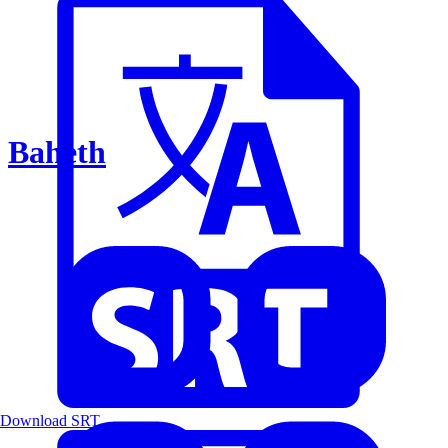
Baheth
Download SRT