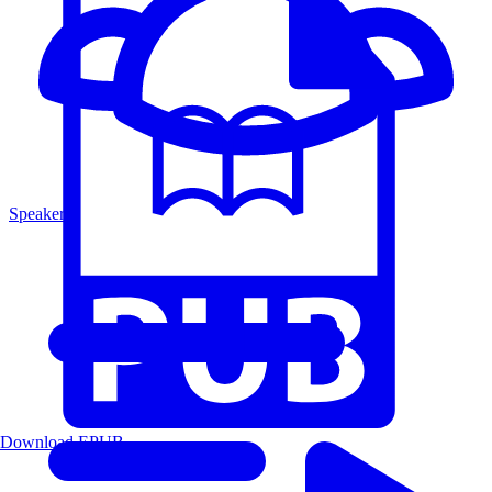
Speakers
Download EPUB