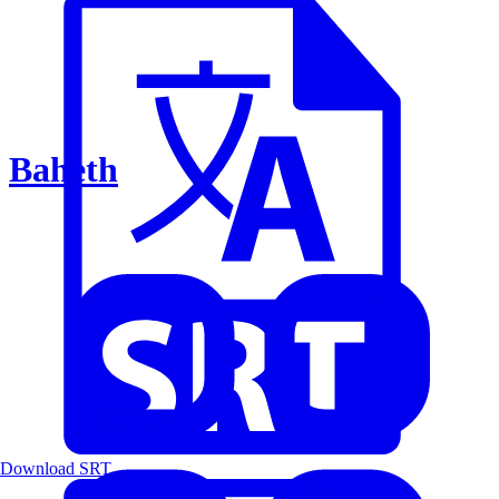
Baheth
Download SRT