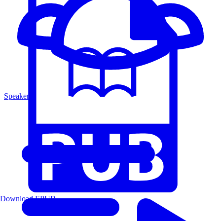
Speakers
Download EPUB