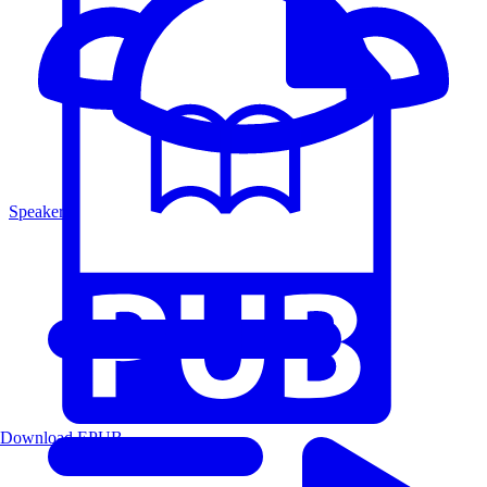
Speakers
Download EPUB