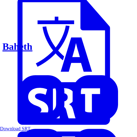
Baheth
Download SRT