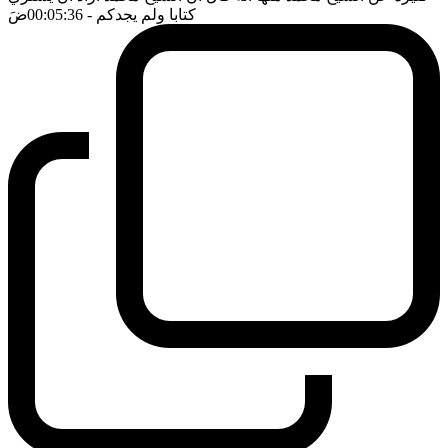
كتابا ولم يجدكم
- 00:05:36
ضَ