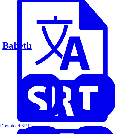
Baheth
Download SRT