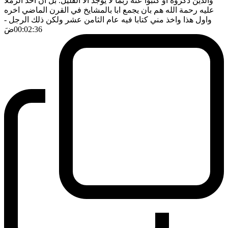
والذين ذكروه او كتبوا عنه ربما لا يوجد الا القليل. بل ان احد الزملا
عليه رحمة الله هم بان يجمع ابا بالمشايخ في القرن الماضي اخره
واول هذا واخذ مني كتابا فيه عام الثامن عشر ولكن ذلك الرجل
-
00:02:36
ضَ