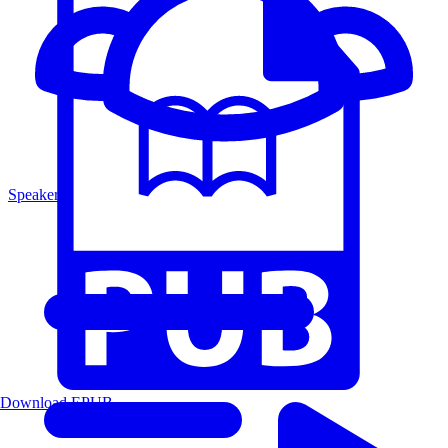
Speakers
Download EPUB