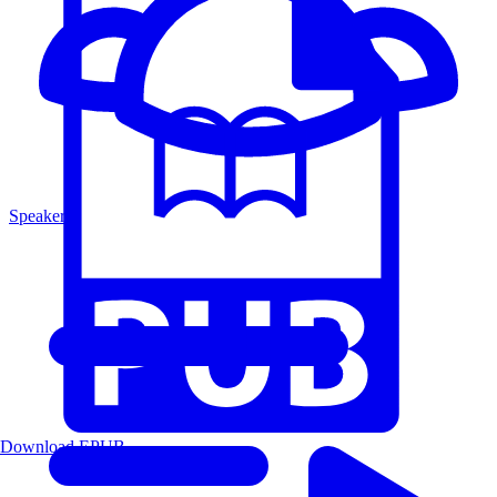
Speakers
Download EPUB