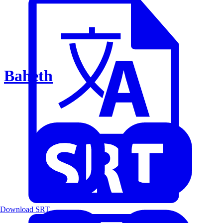
Baheth
Download SRT