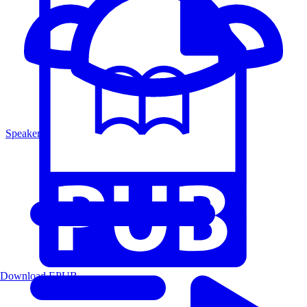
Speakers
Download EPUB