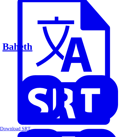
Baheth
Download SRT