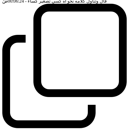
قال وتناول كلامه نحو اه كسي تصغير كساء
- 00:06:24
ضَ