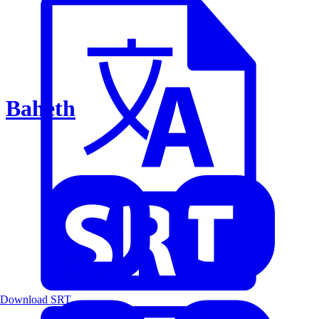
Baheth
Download SRT