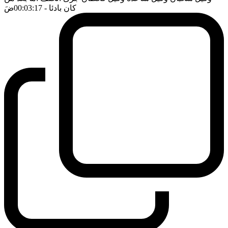
كان بادئا
- 00:03:17
ضَ