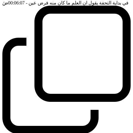
في بداية التحفة يقول ان العلم ما كان منه فرض عين
- 00:06:07
ضَ