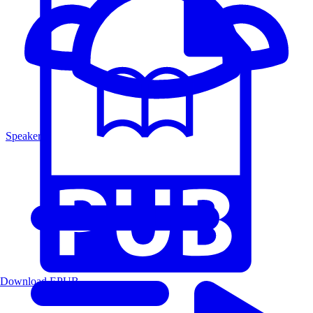
Speakers
Download EPUB