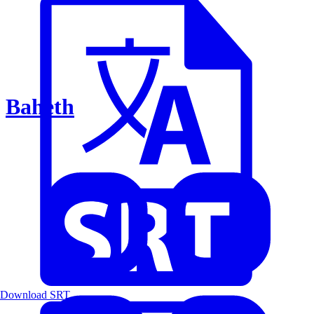
Baheth
Download SRT