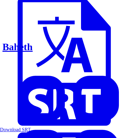
Baheth
Download SRT