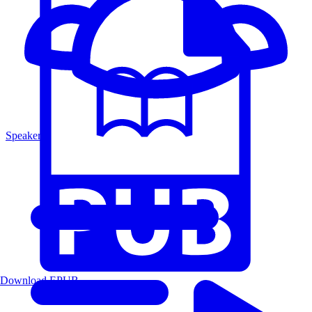
Speakers
Download EPUB