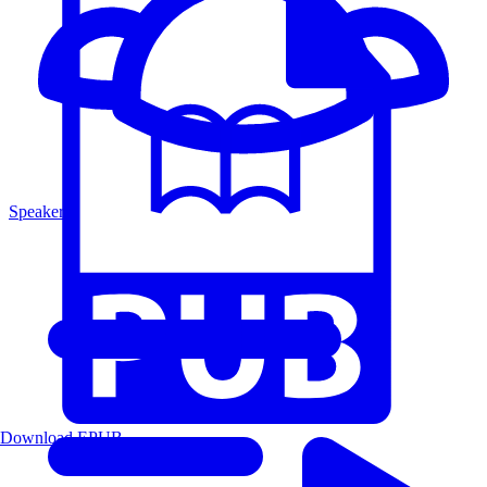
Speakers
Download EPUB