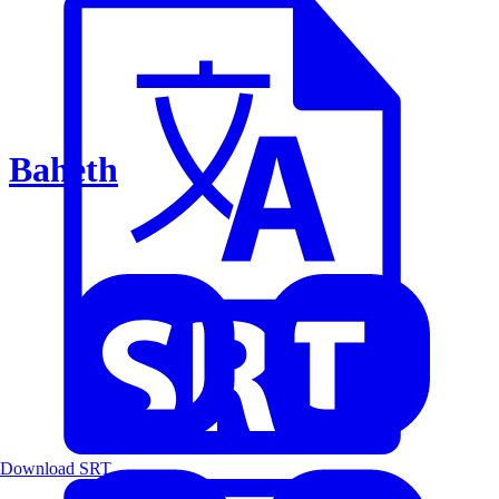
Baheth
Download SRT