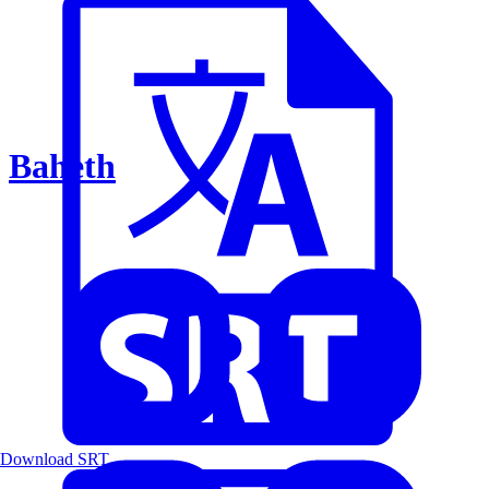
Baheth
Download SRT