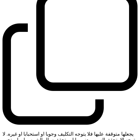
يجعلها متوقفة عليها فلا يتوجه التكليف وجوبا او استحبابا او غيره. لا
يتوجه الا بتحقق السبب يعني ما لم يتحقق زوال الشمس لن لن تجب