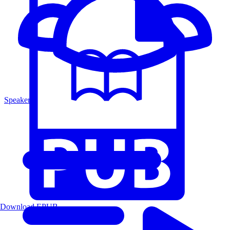
Speakers
Download EPUB