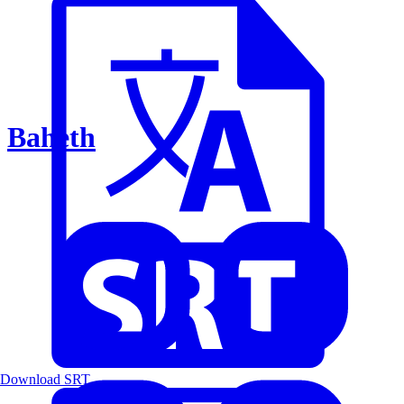
Baheth
Download SRT