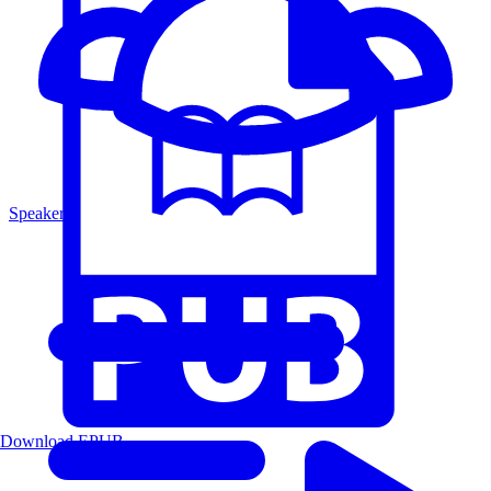
Speakers
Download EPUB