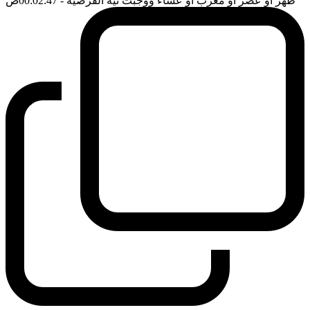
ظهر او عصر او مغرب او عشاء ووجبت نية الفرضية
- 00:02:47
ضَ